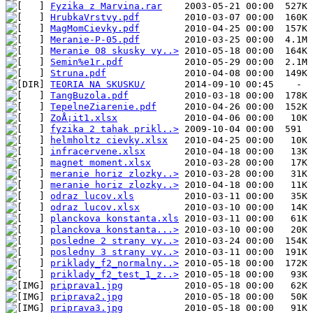
Fyzika z Marvina.rar
HrubkaVrstvy.pdf
MagMomCievky.pdf
Meranie-P-05.pdf
Meranie 08 skusky vy..>
Semin%e1r.pdf
Struna.pdf
TEORIA NA SKUSKU/
TangBuzola.pdf
TepelneZiarenie.pdf
ZoÅ¡it1.xlsx
fyzika 2 tahak prikl..>
helmholtz cievky.xlsx
infracervene.xlsx
magnet moment.xlsx
meranie horiz zlozky..>
meranie horiz zlozky..>
odraz lucov.xls
odraz lucov.xlsx
planckova konstanta.xls
planckova konstanta...>
posledne 2 strany vy..>
posledny 3 strany vy..>
priklady_f2_normalny..>
priklady_f2_test_1_z..>
priprava1.jpg
priprava2.jpg
priprava3.jpg