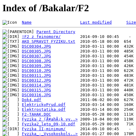
Index of /Bakalar/F2
Name
Last modified
Size
Parent Directory
!F2 z feinomore/
AKO SPRAVIT FYZIKU.txt
DSC00304.JPG
DSC00305.JPG
DSC00307.JPG
DSC00308.JPG
DSC00309.JPG
DSC00310.JPG
DSC00311.JPG
DSC00312.JPG
DSC00314.JPG
DSC00315.JPG
DSC00316.JPG
Dok4.pdf
ElektrickyPrud.pdf
Elektrostatika.pdf
F2-TAHAK.DOC
Fyzika 2 (Å¥ahÃ¡k vy..>
Fyzika2_leto_09-10.pdf
Fyzika II-minimum/
Fyzika_-_Vysokoskols..>