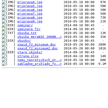
priprava4.jpg
priprava5.jpg
priprava6.jpg
priprava7.jpg
priprava8.jpg
priprava9.jpg
seminar/
seminare f2/
skuska.txt
skuska meraNIE 2008N..>
skusky/
spaid_f2_minimum.doc
spaid_f2_minimum2.doc
stare skusky/
struna.xlsx
temy_teoretickych_ot..>
zakladne_priklady_fy..>