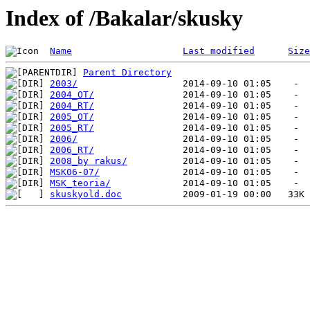
Index of /Bakalar/skusky
Name
Last modified
Size
Parent Directory
2003/
2004_OT/
2004_RT/
2005_OT/
2005_RT/
2006/
2006_RT/
2008_by rakus/
MSK06-07/
MSK_teoria/
skuskyold.doc