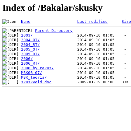
Index of /Bakalar/skusky
Name
Last modified
Size
Parent Directory
2003/
2004_OT/
2004_RT/
2005_OT/
2005_RT/
2006/
2006_RT/
2008_by rakus/
MSK06-07/
MSK_teoria/
skuskyold.doc