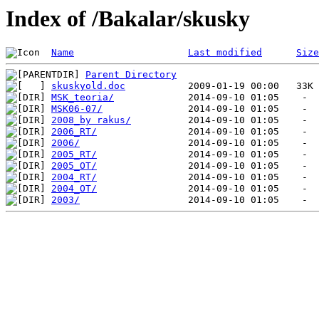
Index of /Bakalar/skusky
Name
Last modified
Size
Parent Directory
skuskyold.doc
MSK_teoria/
MSK06-07/
2008_by rakus/
2006_RT/
2006/
2005_RT/
2005_OT/
2004_RT/
2004_OT/
2003/