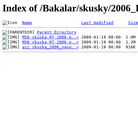
Index of /Bakalar/skusky/2006
Name
Last modified
Size
Parent Directory
MSK-skuska-RT-2006-p..>
MSK-skuska-RT-2006-p..>
asi skuska_2006_vavo..>