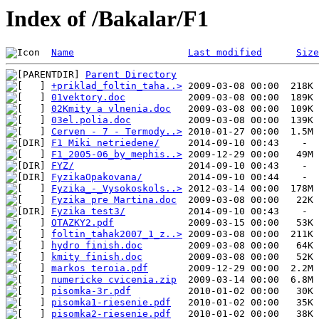
Index of /Bakalar/F1
Name
Last modified
Size
Parent Directory
+priklad_foltin_taha..>
01vektory.doc
02Kmity a vlnenia.doc
03el.polia.doc
Cerven - 7 - Termody..>
F1 Miki netriedene/
F1_2005-06_by_mephis..>
FYZ/
FyzikaOpakovana/
Fyzika_-_Vysokoskols..>
Fyzika pre Martina.doc
Fyzika test3/
OTAZKY2.pdf
foltin_tahak2007_1_z..>
hydro finish.doc
kmity finish.doc
markos teroia.pdf
numericke cvicenia.zip
pisomka-3r.pdf
pisomka1-riesenie.pdf
pisomka2-riesenie.pdf