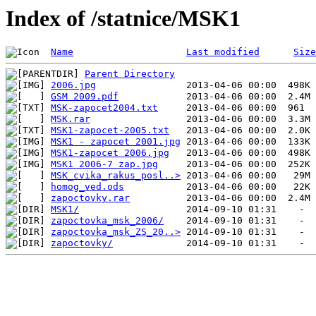
Index of /statnice/MSK1
Name
Last modified
Size
Parent Directory
2006.jpg
GSM 2009.pdf
MSK-zapocet2004.txt
MSK.rar
MSK1-zapocet-2005.txt
MSK1 - zapocet 2001.jpg
MSK1-zapocet 2006.jpg
MSK1 2006-7 zap.jpg
MSK_cvika_rakus_posl..>
homog_ved.ods
zapoctovky.rar
MSK1/
zapoctovka_msk_2006/
zapoctovka_msk_ZS_20..>
zapoctovky/