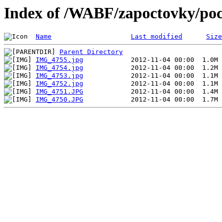
Index of /WABF/zapoctovky/poc
Name
Last modified
Size
Parent Directory
IMG_4755.jpg
IMG_4754.jpg
IMG_4753.jpg
IMG_4752.jpg
IMG_4751.JPG
IMG_4750.JPG