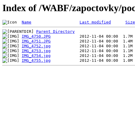
Index of /WABF/zapoctovky/poc
Name
Last modified
Size
Parent Directory
IMG_4750.JPG
IMG_4751.JPG
IMG_4752.jpg
IMG_4753.jpg
IMG_4754.jpg
IMG_4755.jpg