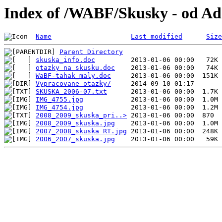
Index of /WABF/Skusky - od A
Name
Last modified
Size
Parent Directory
skuska_info.doc
otazky na skusku.doc
WaBF-tahak_maly.doc
Vypracovane otazky/
SKUSKA_2006-07.txt
IMG_4755.jpg
IMG_4754.jpg
2008_2009_skuska_pri..>
2008_2009_skuska.jpg
2007_2008_skuska RT.jpg
2006_2007_skuska.jpg