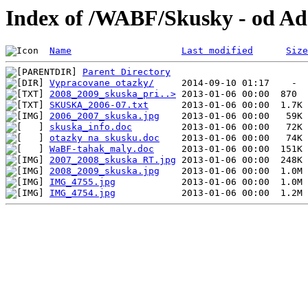
Index of /WABF/Skusky - od A
Name
Last modified
Size
Parent Directory
Vypracovane otazky/
2008_2009_skuska_pri..>
SKUSKA_2006-07.txt
2006_2007_skuska.jpg
skuska_info.doc
otazky na skusku.doc
WaBF-tahak_maly.doc
2007_2008_skuska RT.jpg
2008_2009_skuska.jpg
IMG_4755.jpg
IMG_4754.jpg