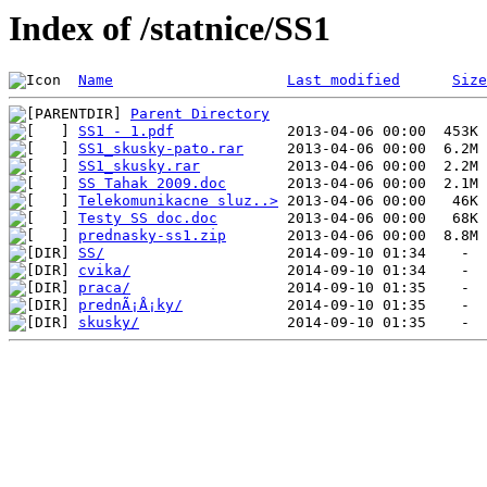
Index of /statnice/SS1
Name
Last modified
Size
Parent Directory
SS1 - 1.pdf
SS1_skusky-pato.rar
SS1_skusky.rar
SS Tahak 2009.doc
Telekomunikacne sluz..>
Testy SS doc.doc
prednasky-ss1.zip
SS/
cvika/
praca/
prednÃ¡Å¡ky/
skusky/