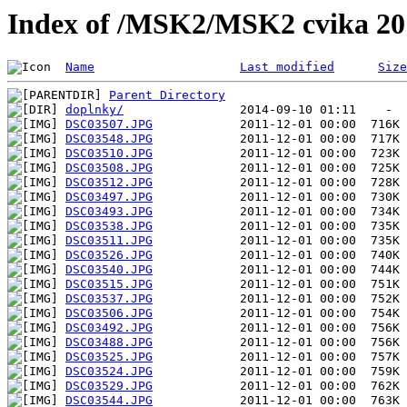
Index of /MSK2/MSK2 cvika 20
Name
Last modified
Size
Parent Directory
doplnky/
DSC03507.JPG
DSC03548.JPG
DSC03510.JPG
DSC03508.JPG
DSC03512.JPG
DSC03497.JPG
DSC03493.JPG
DSC03538.JPG
DSC03511.JPG
DSC03526.JPG
DSC03540.JPG
DSC03515.JPG
DSC03537.JPG
DSC03506.JPG
DSC03492.JPG
DSC03488.JPG
DSC03525.JPG
DSC03524.JPG
DSC03529.JPG
DSC03544.JPG