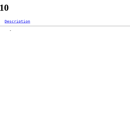
10
Description