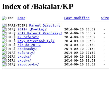
Index of /Bakalar/KP
Name
Last modified
Size
Parent Directory
2011+ [Kvetka]/
2012_Palenik_Prednasky/
KP referat/
Nový prieèinok (2)/
old do 2011/
prednasky/
referaty/
skuska/
skusky/
zapoctovky/