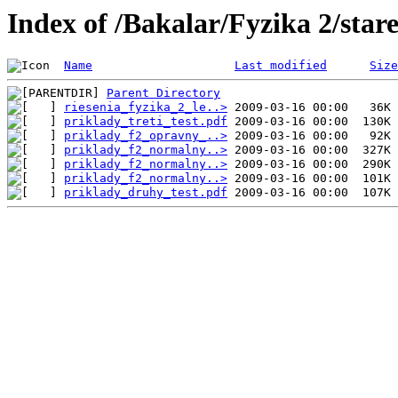
Index of /Bakalar/Fyzika 2/star
Name
Last modified
Size
Parent Directory
riesenia_fyzika_2_le..>
priklady_treti_test.pdf
priklady_f2_opravny_..>
priklady_f2_normalny..>
priklady_f2_normalny..>
priklady_f2_normalny..>
priklady_druhy_test.pdf