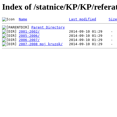
Index of /statnice/KP/KP/refera
Name
Last modified
Size
Parent Directory
2001-2002/
2005-2006/
2006-2007/
2007-2008 moj kruzok/