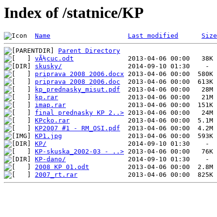
Index of /statnice/KP
Name
Last modified
Size
Parent Directory
vÃ½cuc.odt
skusky/
priprava 2008 2006.docx
priprava 2008 2006.doc
kp_prednasky_misut.pdf
kp.rar
imap.rar
final prednasky KP 2..>
KPcko.rar
KP2007 #1 - RM_OSI.pdf
KP1.jpg
KP/
KP-skuska_2002-03 - ..>
KP-dano/
2008 KP 01.odt
2007_rt.rar