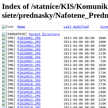
Index of /statnice/KIS/Komuni
siete/prednasky/Nafotene_Pred
Name
Last modified
Size
Parent Directory
P1010901.JPG
P1010902.JPG
P1010903.JPG
P1010904.JPG
P1010905.JPG
P1010906.JPG
P1010907.jpg
P1010910.JPG
P1010913.JPG
P1010914.JPG
P1010915.JPG
P1010916.JPG
P1010918.JPG
P1010919.JPG
P1010920.JPG
P1010921.JPG
P1010922.JPG
P1010923.JPG
P1010924.JPG