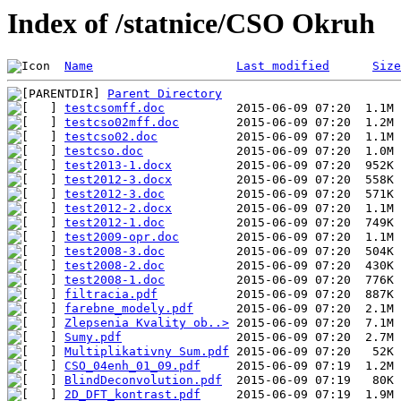
Index of /statnice/CSO Okruh
Name
Last modified
Size
Parent Directory
testcsomff.doc
testcso02mff.doc
testcso02.doc
testcso.doc
test2013-1.docx
test2012-3.docx
test2012-3.doc
test2012-2.docx
test2012-1.doc
test2009-opr.doc
test2008-3.doc
test2008-2.doc
test2008-1.doc
filtracia.pdf
farebne_modely.pdf
Zlepsenia Kvality ob..>
Sumy.pdf
Multiplikativny Sum.pdf
CSO_04enh_01_09.pdf
BlindDeconvolution.pdf
2D_DFT_kontrast.pdf