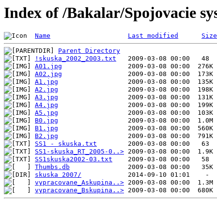
Index of /Bakalar/Spojovacie s
Name
Last modified
Size
Parent Directory
!skuska_2002_2003.txt
A01.jpg
A02.jpg
A1.jpg
A2.jpg
A3.jpg
A4.jpg
A5.jpg
B0.jpg
B1.jpg
B2.jpg
SS1 - skuska.txt
SS1-skuska_RT_2005-0..>
SS1skuska2002-03.txt
Thumbs.db
skuska 2007/
vypracovane_Askupina..>
vypracovane_Bskupina..>