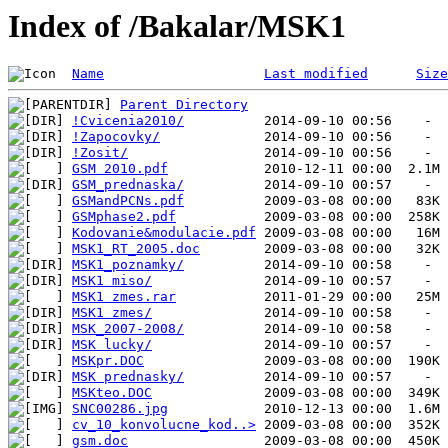
Index of /Bakalar/MSK1
Name
Last modified
Size
Parent Directory
!Cvicenia2010/
!Zapocovky/
!Zosit/
GSM 2010.pdf
GSM_prednaska/
GSMandPCNs.pdf
GSMphase2.pdf
Kodovanie&modulacie.pdf
MSK1_RT_2005.doc
MSK1_poznamky/
MSK1 miso/
MSK1 zmes.rar
MSK1 zmes/
MSK_2007-2008/
MSK lucky/
MSKpr.DOC
MSK prednasky/
MSKteo.DOC
SNC00286.jpg
cv_10_konvolucne_kod..>
gsm.doc