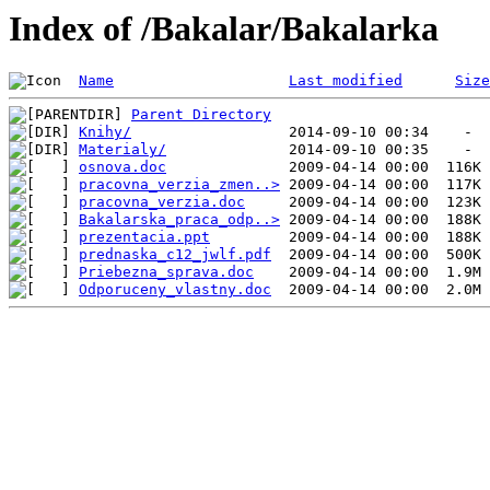
Index of /Bakalar/Bakalarka
Name
Last modified
Size
Parent Directory
Knihy/
Materialy/
osnova.doc
pracovna_verzia_zmen..>
pracovna_verzia.doc
Bakalarska_praca_odp..>
prezentacia.ppt
prednaska_c12_jwlf.pdf
Priebezna_sprava.doc
Odporuceny_vlastny.doc