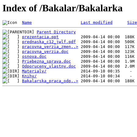
Index of /Bakalar/Bakalarka
Name
Last modified
Size
Parent Directory
prezentacia.ppt
prednaska_c12_jwlf.pdf
pracovna_verzia_zmen..>
pracovna_verzia.doc
osnova.doc
Priebezna_sprava.doc
Odporuceny_vlastny.doc
Materialy/
Knihy/
Bakalarska_praca_odp..>