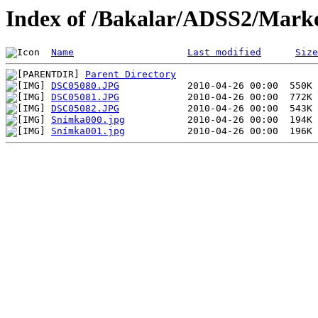
Index of /Bakalar/ADSS2/Mark
Name
Last modified
Size
Parent Directory
DSC05080.JPG
DSC05081.JPG
DSC05082.JPG
Snímka000.jpg
Snímka001.jpg